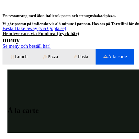
En restaurang med äkta italiensk pasta och stenugnsbakad pizza.
Vi gör pastan på italienskt vis alá minute i pannan. Hos oss på Tortellini får
Beställ take-away (via Qopla.se)
Hemleverans via Foodora (tryck här)
meny
Se meny och beställ här!
Lunch
Pizza
Pasta
À la carte
À la carte